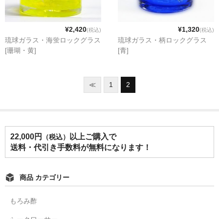
ご注文のキャンセル・返品・交換
特定商取引法に基づく表示
¥2,420
¥1,320
(税込)
(税込)
琉球ガラス・海蛍ロックグラス
琉球ガラス・柄ロックグラス
[珊瑚・黄]
[青]
≪
1
2
22,000円
以上ご購入で
（税込）
送料・代引き手数料が無料になります！
商品 カテゴリー
もろみ酢