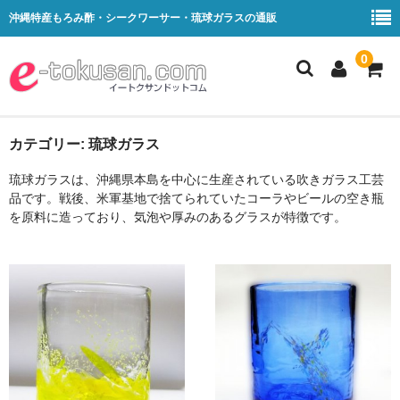
沖縄特産もろみ酢・シークワーサー・琉球ガラスの通販
0
もろみ酢
カテゴリー:
琉球ガラス
琉球ガラスは、沖縄県本島を中心に生産されている吹きガラス工芸
シークワーサー
品です。戦後、米軍基地で捨てられていたコーラやビールの空き瓶
を原料に造っており、気泡や厚みのあるグラスが特徴です。
琉球ガラス
ケース販売
お買い物ガイド
お支払い方法
配送料・お届け方法