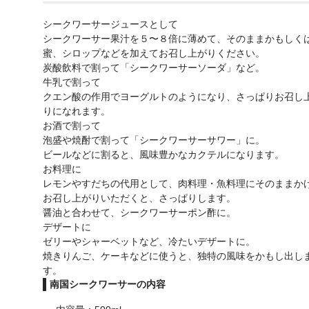
シークワーサージュースとして
シークワーサー果汁を５〜８倍に薄めて、そのままかもしく
蜜、シロップなどを加えてお召し上がりください。
炭酸飲料で割って「シークワーサーソーダ」など。
牛乳で割って
クエン酸の作用でヨーグルトのようになり、さっぱりお召し
りになれます。
お酒で割って
泡盛や焼酎で割って「シークワーサーサワー」に。
ビールなどに割ると、風味豊かなカクテルになります。
お料理に
レモンやすだちの代用として、肉料理・魚料理にそのままか
お召し上がりいただくと、さっぱりします。
醤油と合わせて、シークワーサーポン酢に。
デザートに
ゼリーやシャーベットなど、冷たいデザートに。
焼きりんご、ケーキなどに使うと、独特の風味をかもし出し
す。
南国シークワーサーの内容