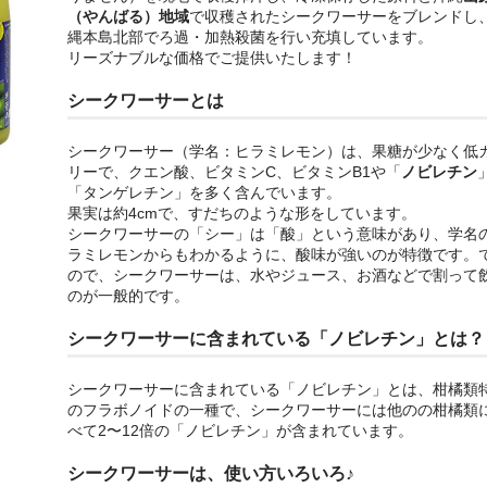
（やんばる）地域
で収穫されたシークワーサーをブレンドし
縄本島北部でろ過・加熱殺菌を行い充填しています。
リーズナブルな価格でご提供いたします！
シークワーサーとは
シークワーサー（学名：ヒラミレモン）は、果糖が少なく低
リーで、クエン酸、ビタミンC、ビタミンB1や「
ノビレチン
「タンゲレチン」を多く含んでいます。
果実は約4cmで、すだちのような形をしています。
シークワーサーの「シー」は「酸」という意味があり、学名
ラミレモンからもわかるように、酸味が強いのが特徴です。
ので、シークワーサーは、水やジュース、お酒などで割って
のが一般的です。
シークワーサーに含まれている「ノビレチン」とは？
シークワーサーに含まれている「ノビレチン」とは、柑橘類
のフラボノイドの一種で、シークワーサーには他のの柑橘類
べて2〜12倍の「ノビレチン」が含まれています。
シークワーサーは、使い方いろいろ♪