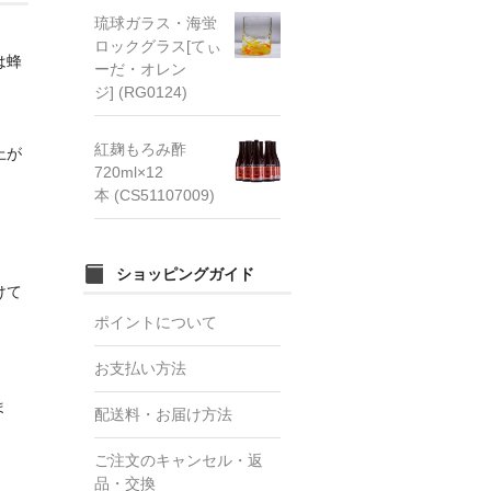
琉球ガラス・海蛍
ロックグラス[てぃ
は蜂
ーだ・オレン
ジ] (RG0124)
紅麹もろみ酢
上が
720ml×12
本 (CS51107009)
ショッピングガイド
けて
ポイントについて
お支払い方法
ま
配送料・お届け方法
ご注文のキャンセル・返
品・交換