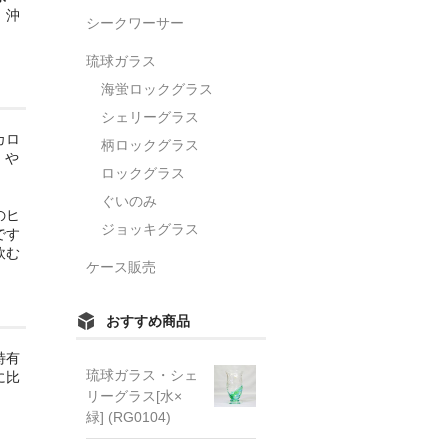
、沖
シークワーサー
琉球ガラス
海蛍ロックグラス
シェリーグラス
カロ
柄ロックグラス
」や
ロックグラス
ぐいのみ
のヒ
ジョッキグラス
です
飲む
ケース販売
おすすめ商品
特有
琉球ガラス・シェ
に比
リーグラス[水×
緑] (RG0104)