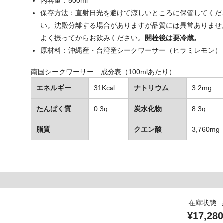
内容量：500ml
保存方法：直射日光を避けて涼しいところに保管してくだ
い。沈殿分離する場合がありますが品質には異常ありませ
よく振ってからお飲みください。
開栓後は要冷蔵。
原材料：沖縄産・台湾産シークワーサー（ヒラミレモン）
南国シークワーサー 成分表（100mlあたり）
エネルギー
31Kcal
ナトリウム
3.2mg
たんぱく質
0.3g
炭水化物
8.3g
脂質
–
クエン酸
3,760mg
在庫状態 :
¥17,280