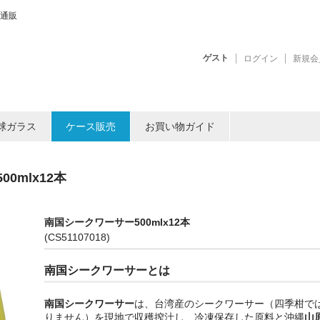
通販
ゲスト
ログイン
新規会
球ガラス
ケース販売
お買い物ガイド
0mlx12本
南国シークワーサー500mlx12本
(CS51107018)
南国シークワーサーとは
南国シークワーサー
は、台湾産のシークワーサー（四季柑で
りません）を現地で収穫搾汁し、冷凍保存した原料と沖縄
山