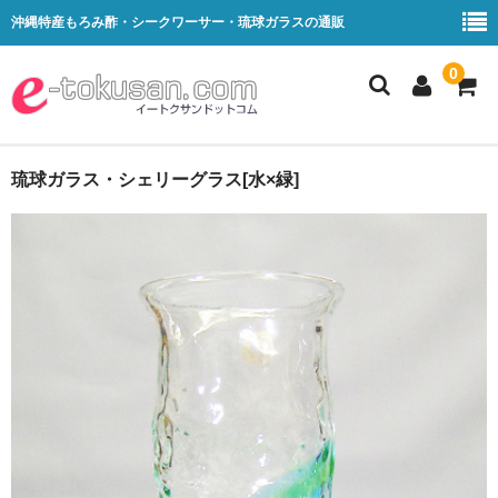
沖縄特産もろみ酢・シークワーサー・琉球ガラスの通販
0
もろみ酢
琉球ガラス・シェリーグラス[水×緑]
シークワーサー
琉球ガラス
ケース販売
お買い物ガイド
お支払い方法
配送料・お届け方法